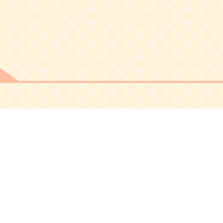
App Store推奨環境
Google Play推奨環境
OSバージョン： iOS14 以上
OSバージョン：
iPhone6s 以降
Android8.0以上
CPU：2GHz
ストレージの空き容量：3GB