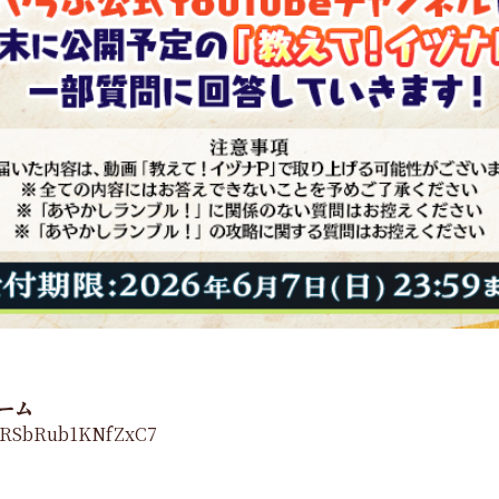
ーム
Q3RSbRub1KNfZxC7