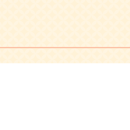
PC版推奨環境
Windows： Windows11
Mac： MacOS 10.15
(Catalina)以上 Google
Chrome